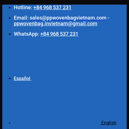
Saltar
Hotline:
+84 968 537 231
al
Email:
sales@ppwovenbagvietnam.com
-
contenido
ppwovenbag.invietnam@gmail.com
WhatsApp:
+84 968 537 231
Español
English