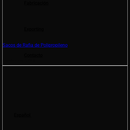
Fabricación
Exporting
Sacos de Rafia de Polipropileno
Contacto
Valorado con
0
de 5
Español