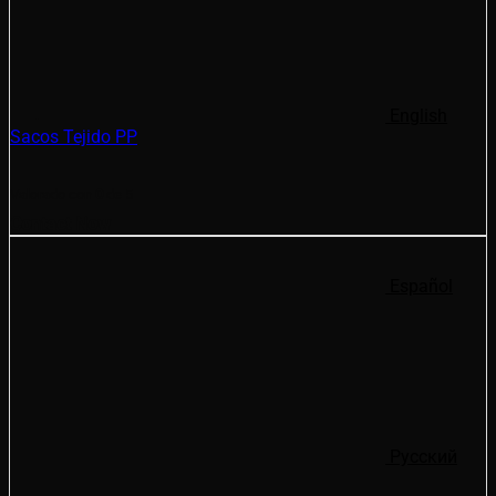
English
Sacos Tejido PP
Valorado con
0
de 5
Contact Now
Español
Русский