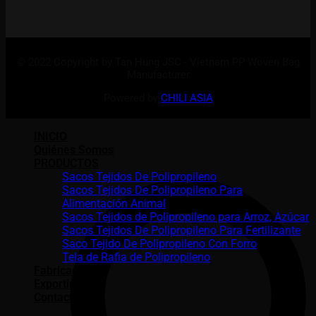
© 2022 Copyright by Tan Hung JSC - Vietnam PP Woven Bag
Manufacturer
Powered by
CHILI ASIA
Search
INICIO
Quiénes Somos
PRODUCTOS
Sacos Tejidos De Polipropileno
Sacos Tejidos De Polipropileno Para
Alimentación Animal
Sacos Tejidos de Polipropileno para Arroz, Azúcar
Sacos Tejidos De Polipropileno Para Fertilizante
Saco Tejido De Polipropileno Con Forro
Tela de Rafia de Polipropileno
Fabricación
Exporting-es
Contacto