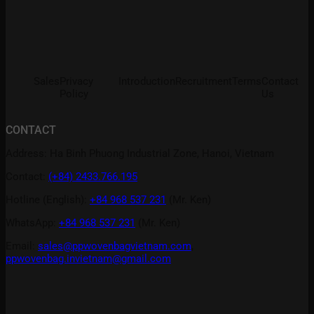
Sales
Privacy
Introduction
Recruitment
Terms
Contact
Policy
Us
CONTACT
Address: Ha Binh Phuong Industrial Zone, Hanoi, Vietnam
Contact:
(+84) 2433.766.195
Hotline (English):
+84 968 537 231
(Mr. Ken)
WhatsApp:
+84 968 537 231
(Mr. Ken)
Email:
sales@ppwovenbagvietnam.com
,
ppwovenbag.invietnam@gmail.com