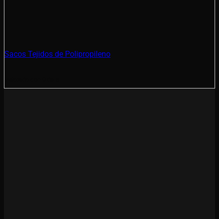
Sacos Tejidos de Polipropileno
Valorado con
0
de 5