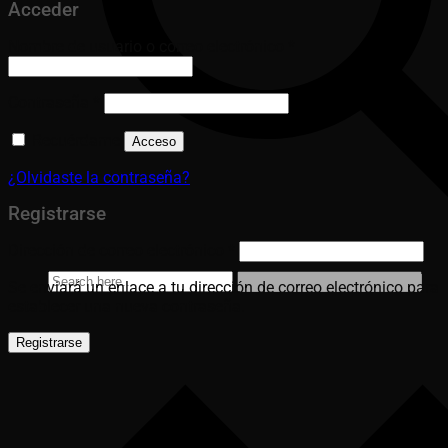
Acceder
Obligatorio
Nombre de usuario o correo electrónico
*
Obligatorio
Contraseña
*
Recuérdame
Acceso
¿Olvidaste la contraseña?
Registrarse
Obligatorio
Dirección de correo electrónico
*
Se enviará un enlace a tu dirección de correo electrónico para
establecer una nueva contraseña.
Registrarse